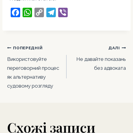
F
W
C
T
Vi
a
h
o
el
b
c
at
p
e
er
e
s
y
gr
Навігація
b
A
Li
a
ПОПЕРЕДНІЙ
ДАЛІ
записів
o
p
n
m
Використовуйте
Не давайте показань
o
p
k
переговорний процес
без адвоката
k
як альтернативу
судовому розгляду
Схожі записи