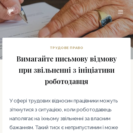
Перейти
Цитадель
до
вмісту
ТРУДОВЕ ПРАВО
Вимагайте письмову відмову
при звільненні з ініціативи
роботодавця
У сфері трудових відносин працівники можуть
зіткнутися з ситуацією, коли роботодавець
наполягає на їхньому звільненні за власним
бажанням. Такий тиск є неприпустимим і може