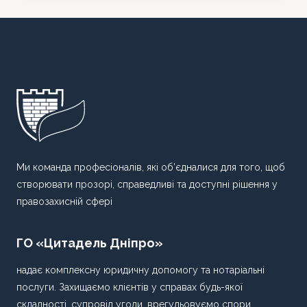
СПАДЩИНУ
В
УКРАЇНІ:
ПОРАДИ
ЮРИСТА
Ми команда професіоналів, які об’єдналися для того, щоб
створювати прозорі, справедливі та доступні рішення у
правозахисній сфері
ГО «Цитадель Дніпро»
надає комплексну юридичну допомогу та нотаріальні
послуги. Захищаємо клієнтів у справах будь-якої
складності, супровід угоди, врегульовуємо спори,