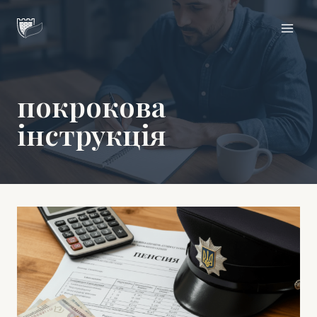
Перейти
Цитадель
до
вмісту
покрокова
інструкція