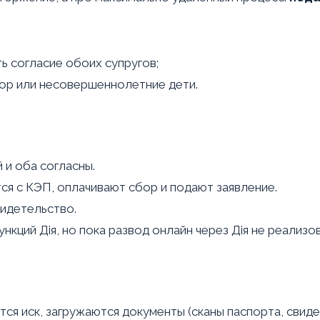
ть согласие обоих супругов;
пор или несовершеннолетние дети.
 и оба согласны.
ся с КЭП, оплачивают сбор и подают заявление.
идетельство.
ций Дія, но пока развод онлайн через Дія не реализов
я иск, загружаются документы (сканы паспорта, свидет