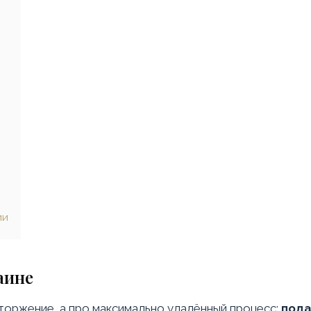
ии
аине
торжение, а про максимально удалённый процесс:
пода