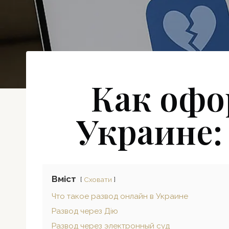
Как офо
Украине:
Вміст
Сховати
Что такое развод онлайн в Украине
Развод через Дію
Развод через электронный суд