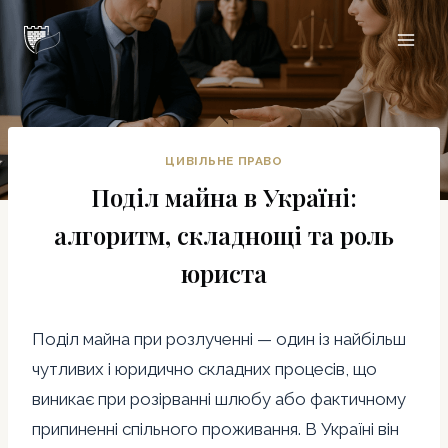
Перейти
Цитадель
до
вмісту
ЦИВІЛЬНЕ ПРАВО
Поділ майна в Україні:
алгоритм, складнощі та роль
юриста
Поділ майна при розлученні — один із найбільш
чутливих і юридично складних процесів, що
виникає при розірванні шлюбу або фактичному
припиненні спільного проживання. В Україні він