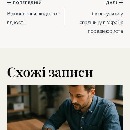
Навігація
ПОПЕРЕДНІЙ
ДАЛІ
o
p
k
записів
k
Відновлення людської
Як вступити у
гідності
спадщину в Україні:
поради юриста
Схожі записи